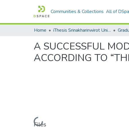
Communities & Collections
All of DSp
Home
iThesis Srinakharinwirot University / มหาวิทยาลัยศรีนครินทรวิโรฒ
Gradu
A SUCCESSFUL MO
ACCORDING TO “TH
Loading...
Files