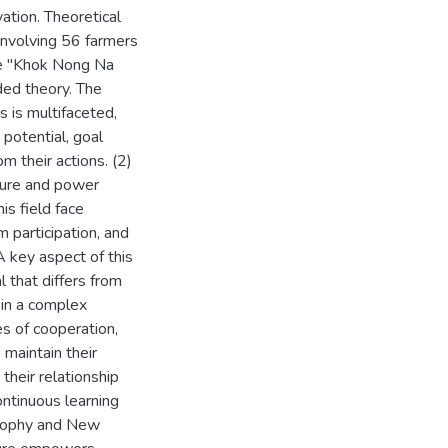
ation. Theoretical
involving 56 farmers
he "Khok Nong Na
ded theory. The
s is multifaceted,
 potential, goal
m their actions. (2)
ture and power
is field face
m participation, and
 A key aspect of this
 that differs from
 in a complex
es of cooperation,
 maintain their
 their relationship
ontinuous learning
osophy and New