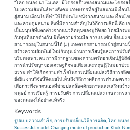
“โคก หนอง นา โมเดล” มีโครงสร้างของสนามและโครงสร้า
โยงความสัมพันธ์ทางสังคม เกษตรกรที่อยู่ในสนามมีเงื่อน
สู่สนาม เงื่อนไขที่ทำให้ได้ประโยชน์จากสนาม และเงื่อน
และควบคุมสนาม สิ่งที่มีความสำคัญในวิถีการผลิตนี้ คือ
เป็นมนุษย์ที่แตกต่างจากแนวคิดทุนของบูร์ดิเยอ โดยมีกระ
กับทุนที่แตกต่างกัน มีทั้งความร่วมมือ การแข่งขัน ยื้อแย่ง ช่
สามารถอยู่ในสนามนี้ได้ (3) เกษตรกรสามารถเข้าสู่สนาม
สร้างความสัมพันธ์ใหม่กับทุน ผ่านการเรียนรู้และการปรับตัว
บริบทเฉพาะตน การมีรากฐานของความศรัทธาเชิงปฏิบัติต
การนำปรัชญาของเศรษฐกิจพอเพียงและทฤษฎีใหม่มาประยุกต
ธรรม ทำให้เกิดความสำเร็จในการเปลี่ยนแปลงวิถีการผลิตแล
ยั่งยืน งานวิจัยนี้จึงเผยให้เห็นถึงวิถีการผลิตการทำเก
เพื่อการพึ่งพาตนเองที่ช่วยปลดล๊อคศักยภาพและเสริมสร้า
มนุษย์ การเรียนรู้ การปรับตัว การเปลี่ยนแปลง เกษตรกรส
ของตนเองได้อย่างแท้จริง
Keywords
รูปแบบความสำเร็จ, การปรับเปลี่ยนวิถีการผลิต, โคก หนอ
Successful model Changing mode of production Khok No