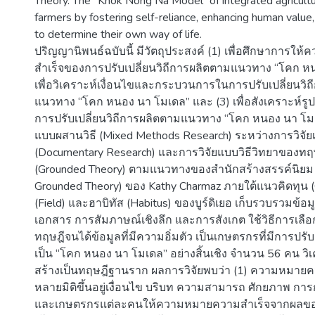
Theory. The "Khok Nong Na Model" of integrated agricul
farmers by fostering self-reliance, enhancing human value
to determine their own way of life.
ปริญญานิพนธ์ฉบับนี้ มีวัตถุประสงค์ (1) เพื่อศึกษาการใ
สำเร็จของการปรับเปลี่ยนวิถีการผลิตตามแนวทาง “โคก หน
เพื่อวิเคราะห์เงื่อนไขและกระบวนการในการปรับเปลี่ยนวิ
แนวทาง “โคก หนอง นา โมเดล” และ (3) เพื่อสังเคราะห์ร
การปรับเปลี่ยนวิถีการผลิตตามแนวทาง “โคก หนอง นา โมเ
แบบผสานวิธี (Mixed Methods Research) ระหว่างการวิจัย
(Documentary Research) และการวิจัยแบบวิธีวิทยาของท
(Grounded Theory) ตามแนวทางของสำนักสร้างสรรค์นิยม (
Grounded Theory) ของ Kathy Charmaz ภายใต้แนวคิดทุน (
(Field) และฮาบิทัส (Habitus) ของบูร์ดิเยอ เก็บรวบรวมข้อ
เอกสาร การสัมภาษณ์เชิงลึก และการสังเกต ใช้วิธีการเลือกผ
ทฤษฎีจนได้ข้อมูลที่มีความอิ่มตัว เป็นเกษตรกรที่มีการปรับ
เป็น “โคก หนอง นา โมเดล” อย่างสิ้นเชิง จำนวน 56 คน วิ
สร้างเป็นทฤษฎีฐานราก ผลการวิจัยพบว่า (1) ความหมาย
หลายมิติขึ้นอยู่เงื่อนไข บริบท ความสามารถ ศักยภาพ ก
และเกษตรกรแต่ละคนให้ความหมายความสำเร็จจากผลขอ