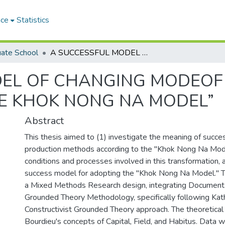
ace
Statistics
ate School
A SUCCESSFUL MODEL OF CHANGING MODEOF PRODUCTION ACCORDING TO “THE KHOK NONG NA MODEL”
DEL OF CHANGING MODEOF
E KHOK NONG NA MODEL”
Abstract
This thesis aimed to (1) investigate the meaning of succe
production methods according to the "Khok Nong Na Mode
conditions and processes involved in this transformation, 
success model for adopting the "Khok Nong Na Model." 
a Mixed Methods Research design, integrating Document
Grounded Theory Methodology, specifically following Kat
Constructivist Grounded Theory approach. The theoretical
Bourdieu's concepts of Capital, Field, and Habitus. Data 