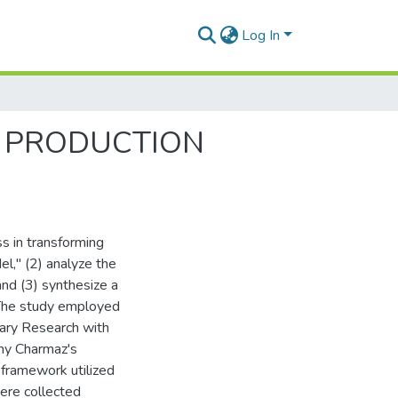
Log In
 PRODUCTION
ss in transforming
l," (2) analyze the
and (3) synthesize a
The study employed
ary Research with
hy Charmaz's
 framework utilized
were collected