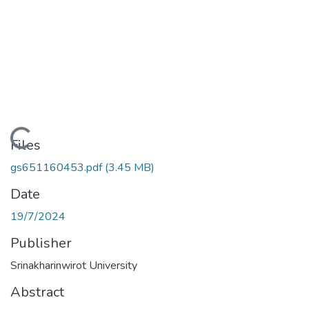
Loading...
Files
gs651160453.pdf
(3.45 MB)
Date
19/7/2024
Publisher
Srinakharinwirot University
Abstract