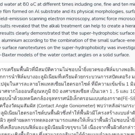
zed water at 80 ๐C at different times including one, fine and ten mi
 film formed on Al substrate and its physical morphologies, surf
ield-emission scanning electron microscopy, atomic force micro
sults revealed that the alkali treatment can help to create a hierar
he results clearly demonstrated that the super-hydrophobic surfa
aluminium according to the combination of the small surface-ene
he surface nanotextures on the super-hydrophobicity was investig
Baxter models of the water contact angles on a solid surface.
ำการเตรียมพื้นผิวที่มีสมบัติความไม่ชอบน้ำยิ่งยวดของฟิล์มบางพอล
มจากการนำฟิล์มบางอะลูมิเนียมที่เตรียมด้วยกระบวนการสปัตเตอริง 
จุ่มในสารละลายโพแทสเซียมไฮดรอกไซด์ ที่มีความเข้มข้น 1 มิล
ราศจากไอออนที่อุณหภูมิ 80 องศาเซลเซียส เป็นเวลา 1 , 5 และ 10 
ชอบน้ำด้วยเทคนิคกล้องจุลทรรศน์อิเล็กตรอนแบบส่องกราด(FE-S
่องวัดมุมสัมผัส (Contact Angle Goniometer) พบว่าหลังผ่านกระบ
ูมิเนียมไฮดรอกไซด์บนพื้นผิวซึ่งทำให้พื้นผิวมีโครงสร้างแบบลำดับขั้น
นผิว สุดท้ายผลการทดลองสามารถแสดงให้เห็นว่าพื้นผิวไม่ชอบน้ำ
ี่เคลือบลงบนฟิล์มอะลูมิเนียมผิวขรุขระได้ เนื่องจากพื้นผิวดังกล
ขรุขระเชิงพื้นผิวสูง ซึ่งสามารถอธิบายได้ด้วยแบบจำลองของเว