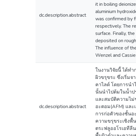
it in boiling deioni
aluminium hydroxide
dc.description.abstract
was confirmed by f
respectively. The re
surface. Finally, t
deposited on rough 
The influence of t
Wenzel and Cassie-
ในงานวิจัยนี้ ได้ท
ผิวขรุขระ ซึ่งเริ่
คาไลด์ โดยการนำไป
นั้นนำไปต้มในน้ำป
และสมบัติความไม่
dc.description.abstract
อะตอม(AFM) และเครื
การก่อตัวของชั้นอะล
ความขรุขระเชิงพื้
ตระฟลูออโรเอทีลีนท
พื้นผิวต่ำและความ