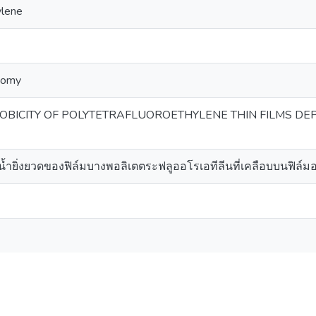
ylene
nomy
BICITY OF POLYTETRAFLUOROETHYLENE THIN FILMS DE
้ำยิ่งยวดของฟิล์มบางพอลิเตตระฟลูออโรเอทีลีนที่เคลือบบนฟิล์มอ