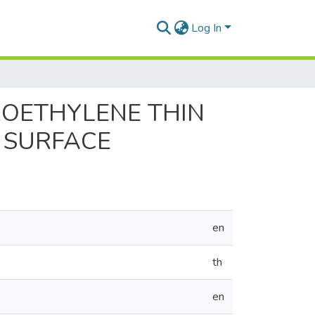
Log In
OETHYLENE THIN
 SURFACE
en
th
en