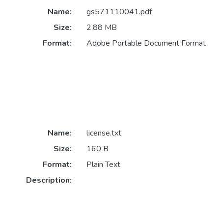
Name:
gs571110041.pdf
Size:
2.88 MB
Format:
Adobe Portable Document Format
Name:
license.txt
Size:
160 B
Format:
Plain Text
Description: