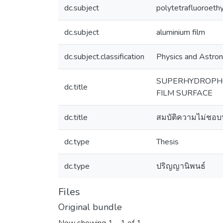
dc.subject
polytetrafluoroeth
dc.subject
aluminium film
dc.subject.classification
Physics and Astro
SUPERHYDROPHO
dc.title
FILM SURFACE
dc.title
สมบัติความไม่ชอบน
dc.type
Thesis
dc.type
ปริญญานิพนธ์
Files
Original bundle