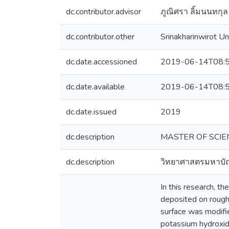
dc.contributor.advisor
ภูณิศรา ลิ้มนนทกุล
dc.contributor.other
Srinakharinwirot Un
dc.date.accessioned
2019-06-14T08:5
dc.date.available
2019-06-14T08:5
dc.date.issued
2019
dc.description
MASTER OF SCIEN
dc.description
วิทยาศาสตรมหาบัณ
In this research, t
deposited on rough 
surface was modifie
potassium hydroxide