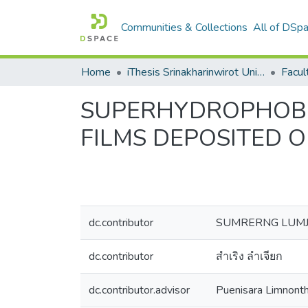
Communities & Collections
All of DSp
Home
iThesis Srinakharinwirot University / มหาวิทยาลัยศรีนครินทรวิโรฒ
Facul
SUPERHYDROPHOBI
FILMS DEPOSITED 
dc.contributor
SUMRERNG LUM
dc.contributor
สำเริง ลำเจียก
dc.contributor.advisor
Puenisara Limnont