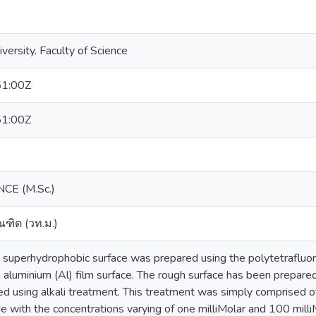
iversity. Faculty of Science
1:00Z
1:00Z
CE (M.Sc.)
ฑิต (วท.ม.)
he superhydrophobic surface was prepared using the polytetrafluo
aluminium (Al) film surface. The rough surface has been prepared
d using alkali treatment. This treatment was simply comprised of
 with the concentrations varying of one milliMolar and 100 mill