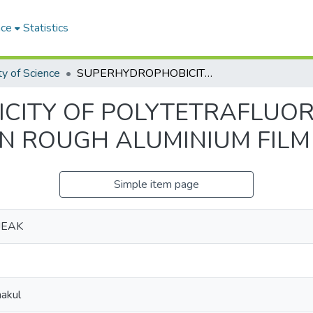
ace
Statistics
ty of Science
SUPERHYDROPHOBICITY OF POLYTETRAFLUOROETHYLENE THIN FILMS DEPOSITED ON ROUGH ALUMINIUM FILM SURFACE
CITY OF POLYTETRAFLUOR
ON ROUGH ALUMINIUM FILM
Simple item page
JEAK
hakul