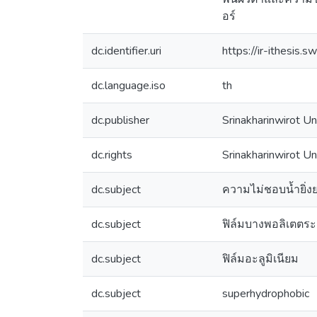
อร์
dc.identifier.uri
https://ir-ithesis
dc.language.iso
th
dc.publisher
Srinakharinwirot Un
dc.rights
Srinakharinwirot Un
dc.subject
ความไม่ชอบน้ำยิ่ง
dc.subject
ฟิล์มบางพอลิเตตระ
dc.subject
ฟิล์มอะลูมิเนียม
dc.subject
superhydrophobic