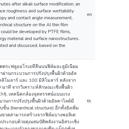
nutes after alkali surface modification, an
ace roughness and surface wettability
en
scopy and contact angle measurement,
chical structure on the Al thin film
ce could be developed by PTFE films,
rgy material and surface nanostructures.
ated and discussed, based on the
ิเตตระฟลูออโรเอทีลีนบนฟิล์มอะลูมิเนียม
มาผ่านกระบวนการปรังปรุงพื้นผิวด้วยอัล
ลิโมลาร์ และ 100 มิลิโมลาร์ หลังจาก
นาที จากวิเคราะห์ลักษณะเชิงพื้นผิว
EM), เทคนิคกล้องจุลทรรศน์แบบแรง
วนการปรังปรุงพื้นผิวด้วยอัลคาไลด์มี
th
 (hierarchical structure) อีกทั้งยังเพิ่ม
ยิ่งยวดสามารถสร้างจากฟิล์มบางพอลิเต
่าวประกอบด้วยคุณสมบัติพลังงานอิสระเชิง
ลเซลและแบบจำลองของแคเซีย-แบ็กกซ์เท