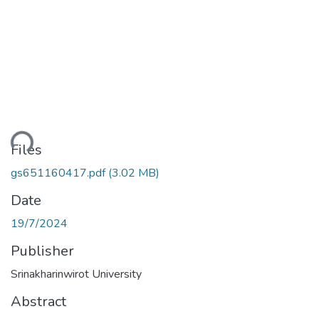
ding...
Files
gs651160417.pdf
(3.02 MB)
Date
19/7/2024
Publisher
Srinakharinwirot University
Abstract